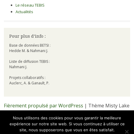
Le réseau TEBIS
Actualités
Pour plus d’info :
Base de données BETSI :
Hedde M. & Nahmani J.
Liste de diffusion TEBIS :
Nahmani J.
Projets collaboratifs :
Auclerc, A. & Ganault, P.
Fièrement propulsé par WordPress
|
Thème Misty Lake
par
WordPress.com
.
Nous utilisons des cookies pour vous garantir la meilleure
expérience sur notre site web. Si vous continuez à utiliser ce
· Hébergé par
·
site, nous supposerons que vous en êtes satisfait.