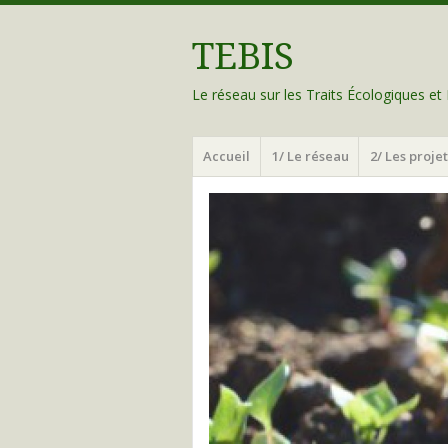
TEBIS
Le réseau sur les Traits Écologiques e
Menu
Aller
Accueil
1/ Le réseau
2/ Les projet
au
contenu
principal