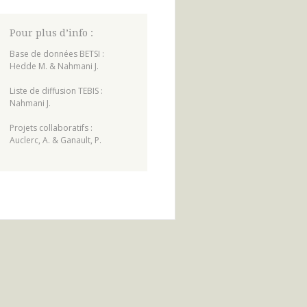
Pour plus d’info :
Base de données BETSI :
Hedde M. & Nahmani J.
Liste de diffusion TEBIS :
Nahmani J.
Projets collaboratifs :
Auclerc, A. & Ganault, P.