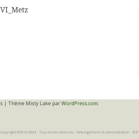
VI_Metz
ss
|
Thème Misty Lake par
WordPress.com
.