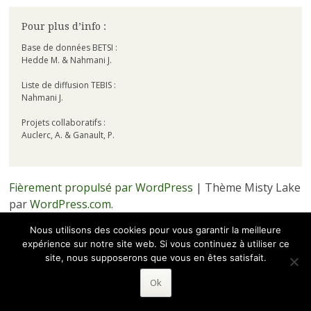
Pour plus d’info :
Base de données BETSI :
Hedde M. & Nahmani J.
Liste de diffusion TEBIS :
Nahmani J.
Projets collaboratifs :
Auclerc, A. & Ganault, P.
Fièrement propulsé par WordPress
|
Thème Misty Lake
par
WordPress.com
.
Nous utilisons des cookies pour vous garantir la meilleure
· Hébergé par
·
expérience sur notre site web. Si vous continuez à utiliser ce
site, nous supposerons que vous en êtes satisfait.
Ok